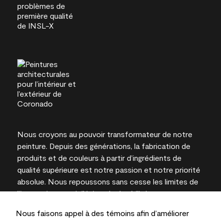
Nous croyons au pouvoir transformateur de notre
peinture. Depuis des générations, la fabrication de
produits et de couleurs à partir d’ingrédients de
qualité supérieure est notre passion et notre priorité
absolue. Nous repoussons sans cesse les limites de
l’innovation et privilégions la durabilité pour
l’obtention de résultats à long terme et la fiabilité de
Nous faisons appel à des témoins afin d’améliorer
l’expertise locale.