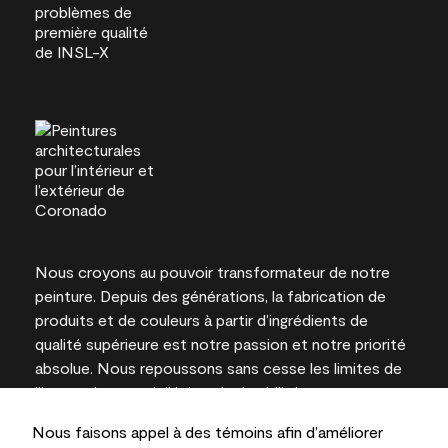
Nous croyons au pouvoir transformateur de notre
peinture. Depuis des générations, la fabrication de
produits et de couleurs à partir d’ingrédients de
qualité supérieure est notre passion et notre priorité
absolue. Nous repoussons sans cesse les limites de
l’innovation et privilégions la durabilité pour
l’obtention de résultats à long terme et la fiabilité de
Nous faisons appel à des témoins afin d’améliorer
l’expertise locale.