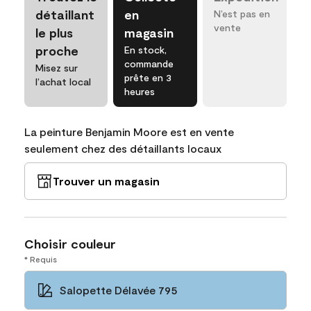
détaillant
en
N’est pas en
vente
le plus
magasin
proche
En stock,
commande
Misez sur
prête en 3
l’achat local
heures
La peinture Benjamin Moore est en vente
seulement chez des détaillants locaux
Trouver un magasin
Choisir couleur
* Requis
Salopette Délavée 795