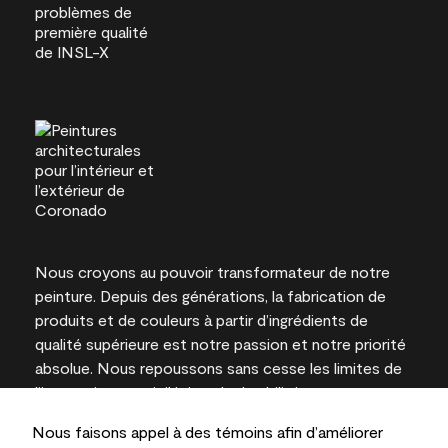
Nous croyons au pouvoir transformateur de notre
peinture. Depuis des générations, la fabrication de
produits et de couleurs à partir d’ingrédients de
qualité supérieure est notre passion et notre priorité
absolue. Nous repoussons sans cesse les limites de
l’innovation et privilégions la durabilité pour
l’obtention de résultats à long terme et la fiabilité de
Nous faisons appel à des témoins afin d’améliorer
l’expertise locale.