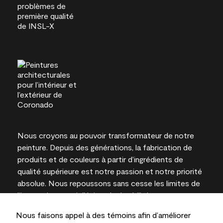
Nous croyons au pouvoir transformateur de notre
peinture. Depuis des générations, la fabrication de
produits et de couleurs à partir d’ingrédients de
qualité supérieure est notre passion et notre priorité
absolue. Nous repoussons sans cesse les limites de
l’innovation et privilégions la durabilité pour
l’obtention de résultats à long terme et la fiabilité de
Nous faisons appel à des témoins afin d’améliorer
l’expertise locale.