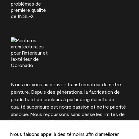
Nous croyons au pouvoir transformateur de notre
peinture. Depuis des générations, la fabrication de
produits et de couleurs à partir d’ingrédients de
qualité supérieure est notre passion et notre priorité
absolue. Nous repoussons sans cesse les limites de
l’innovation et privilégions la durabilité pour
l’obtention de résultats à long terme et la fiabilité de
Nous faisons appel à des témoins afin d’améliorer
l’expertise locale.