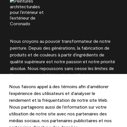
Nous croyons au pouvoir transformateur de notre
peinture. Depuis des générations, la fabrication de
produits et de couleurs à partir d’ingrédients de
qualité supérieure est notre passion et notre priorité
absolue. Nous repoussons sans cesse les limites de
l’innovation et privilégions la durabilité pour
l’obtention de résultats à long terme et la fiabilité de
Nous faisons appel à des témoins afin d’améliorer
l’expertise locale.
l’expérience des utilisateurs et d’analyser le
rendement et la fréquentation de notre site Web.
Nous partageons aussi de l’information sur votre
utilisation de notre site avec nos partenaires des
Les couleurs représentées à l’écran et sur les
médias sociaux, nos partenaires publicitaires et nos
documents imprimés peuvent différer des couleurs