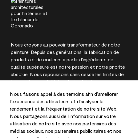
Nous croyons au pouvoir transformateur de notre
peinture. Depuis des générations, la fabrication de
produits et de couleurs à partir d’ingrédients de
qualité supérieure est notre passion et notre priorité
absolue. Nous repoussons sans cesse les limites de
l’innovation et privilégions la durabilité pour
l’obtention de résultats à long terme et la fiabilité de
Nous faisons appel à des témoins afin d’améliorer
l’expertise locale.
l’expérience des utilisateurs et d’analyser le
rendement et la fréquentation de notre site Web.
Nous partageons aussi de l’information sur votre
utilisation de notre site avec nos partenaires des
Les couleurs représentées à l’écran et sur les
médias sociaux, nos partenaires publicitaires et nos
documents imprimés peuvent différer des couleurs