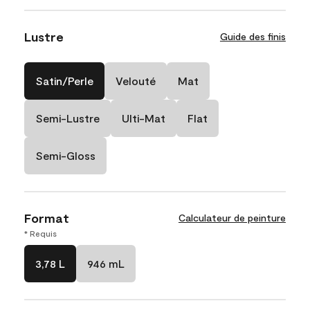
Lustre
Guide des finis
Satin/Perle
Velouté
Mat
Semi-Lustre
Ulti-Mat
Flat
Semi-Gloss
Format
Calculateur de peinture
* Requis
3,78 L
946 mL