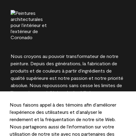
Nous croyons au pouvoir transformateur de notre
peinture. Depuis des générations, la fabrication de
produits et de couleurs à partir d’ingrédients de
qualité supérieure est notre passion et notre priorité
absolue. Nous repoussons sans cesse les limites de
l’innovation et privilégions la durabilité pour
l’obtention de résultats à long terme et la fiabilité de
Nous faisons appel à des témoins afin d’améliorer
l’expertise locale.
l’expérience des utilisateurs et d’analyser le
rendement et la fréquentation de notre site Web.
Nous partageons aussi de l’information sur votre
utilisation de notre site avec nos partenaires des
Les couleurs représentées à l’écran et sur les