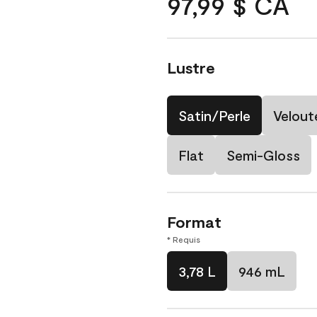
97,99 $ CA
Lustre
Satin/Perle
Velout
Flat
Semi-Gloss
Format
* Requis
3,78 L
946 mL