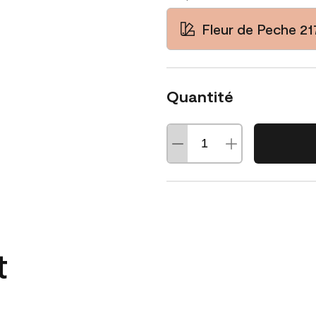
Fleur de Peche 2
Quantité
t