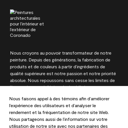
Nous croyons au pouvoir transformateur de notre
peinture. Depuis des générations, la fabrication de
produits et de couleurs à partir d’ingrédients de
qualité supérieure est notre passion et notre priorité
absolue. Nous repoussons sans cesse les limites de
l’innovation et privilégions la durabilité pour
l’obtention de résultats à long terme et la fiabilité de
Nous faisons appel à des témoins afin d’améliorer
l’expertise locale.
l’expérience des utilisateurs et d’analyser le
rendement et la fréquentation de notre site Web.
Nous partageons aussi de l’information sur votre
utilisation de notre site avec nos partenaires des
Les couleurs représentées à l’écran et sur les