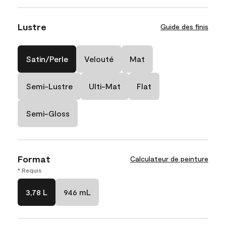
Lustre
Guide des finis
Satin/Perle
Velouté
Mat
Semi-Lustre
Ulti-Mat
Flat
Semi-Gloss
Format
Calculateur de peinture
* Requis
3,78 L
946 mL