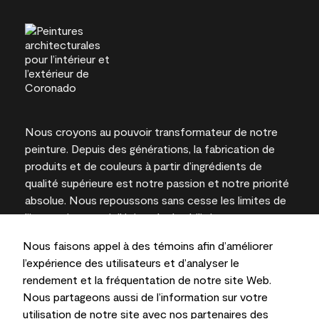
Nous croyons au pouvoir transformateur de notre
peinture. Depuis des générations, la fabrication de
produits et de couleurs à partir d’ingrédients de
qualité supérieure est notre passion et notre priorité
absolue. Nous repoussons sans cesse les limites de
l’innovation et privilégions la durabilité pour
l’obtention de résultats à long terme et la fiabilité de
Nous faisons appel à des témoins afin d’améliorer
l’expertise locale.
l’expérience des utilisateurs et d’analyser le
rendement et la fréquentation de notre site Web.
Nous partageons aussi de l’information sur votre
utilisation de notre site avec nos partenaires des
Les couleurs représentées à l’écran et sur les