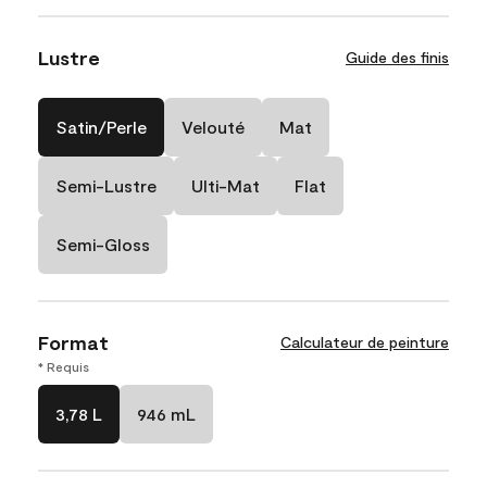
Lustre
Guide des finis
Satin/Perle
Velouté
Mat
Semi-Lustre
Ulti-Mat
Flat
Semi-Gloss
Format
Calculateur de peinture
* Requis
3,78 L
946 mL