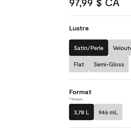
97,99 $ CA
Lustre
Satin/Perle
Velout
Flat
Semi-Gloss
Format
* Requis
3,78 L
946 mL