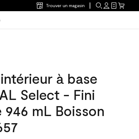
Trouver un magasin
s
'intérieur à base
L Select - Fini
e 946 mL Boisson
657