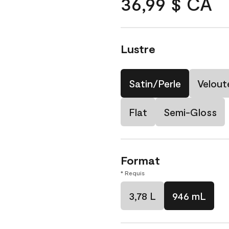
36,99 $ CA
Lustre
Satin/Perle
Velout
Flat
Semi-Gloss
Format
* Requis
3,78 L
946 mL