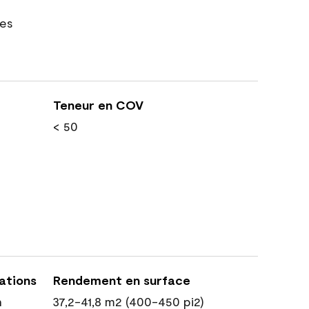
res
Teneur en COV
< 50
cations
Rendement en surface
n
37,2-41,8 m2 (400-450 pi2)