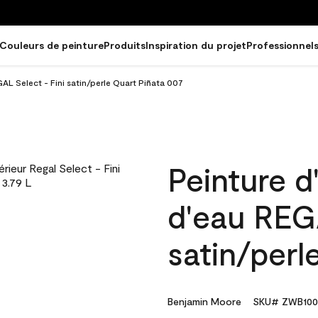
Couleurs de peinture
Produits
Inspiration du projet
Professionnel
GAL Select - Fini satin/perle Quart Piñata 007
Peinture d
d'eau REGA
satin/perl
Benjamin Moore
SKU# ZWB100