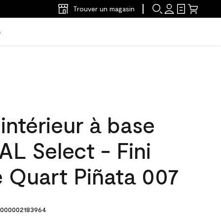
Trouver un magasin
s
'intérieur à base
L Select - Fini
e Quart Piñata 007
000002183964