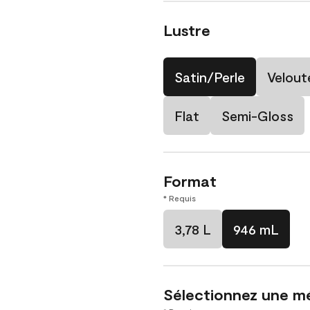
Lustre
Satin/Perle
Velout
Flat
Semi-Gloss
Format
* Requis
3,78 L
946 mL
Sélectionnez une m