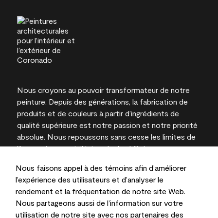
Nous croyons au pouvoir transformateur de notre
peinture. Depuis des générations, la fabrication de
produits et de couleurs à partir d’ingrédients de
qualité supérieure est notre passion et notre priorité
absolue. Nous repoussons sans cesse les limites de
l’innovation et privilégions la durabilité pour
l’obtention de résultats à long terme et la fiabilité de
Nous faisons appel à des témoins afin d’améliorer
l’expertise locale.
l’expérience des utilisateurs et d’analyser le
rendement et la fréquentation de notre site Web.
Nous partageons aussi de l’information sur votre
utilisation de notre site avec nos partenaires des
Les couleurs représentées à l’écran et sur les