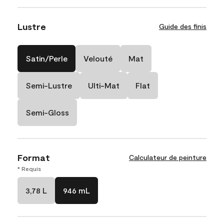
Lustre
Guide des finis
Satin/Perle
Velouté
Mat
Semi-Lustre
Ulti-Mat
Flat
Semi-Gloss
Format
Calculateur de peinture
* Requis
3,78 L
946 mL