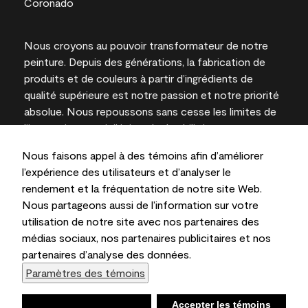
Nous croyons au pouvoir transformateur de notre
peinture. Depuis des générations, la fabrication de
produits et de couleurs à partir d’ingrédients de
qualité supérieure est notre passion et notre priorité
absolue. Nous repoussons sans cesse les limites de
l’innovation et privilégions la durabilité pour
l’obtention de résultats à long terme et la fiabilité de
Nous faisons appel à des témoins afin d’améliorer
l’expertise locale.
l’expérience des utilisateurs et d’analyser le
rendement et la fréquentation de notre site Web.
Nous partageons aussi de l’information sur votre
utilisation de notre site avec nos partenaires des
Les couleurs représentées à l’écran et sur les
médias sociaux, nos partenaires publicitaires et nos
documents imprimés peuvent différer des couleurs
partenaires d’analyse des données.
en contenant.
Paramètres des témoins
Benjamin Moore & Cie Limitée, 2026. 101 Paragon
Drive, Montvale, NJ 07645
Refuser
Accepter les témoins