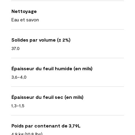
Nettoyage
Eau et savon
Solides par volume (± 2%)
37.0
Épaisseur du feuil humide (en mils)
3,6-4,0
Épaisseur du feuil sec (en mils)
1,3-1,5
Poids par contenant de 3,79L
4,9 kg (10,8 lbs)