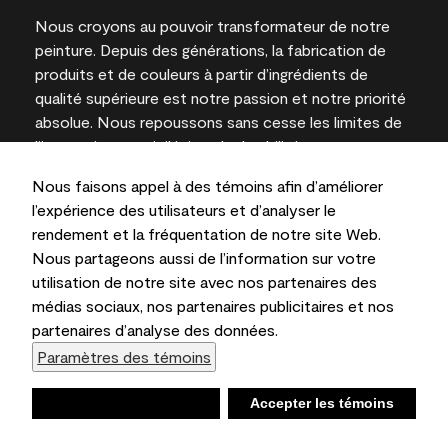
Nous croyons au pouvoir transformateur de notre
peinture. Depuis des générations, la fabrication de
produits et de couleurs à partir d’ingrédients de
qualité supérieure est notre passion et notre priorité
absolue. Nous repoussons sans cesse les limites de
l’innovation et privilégions la durabilité pour
l’obtention de résultats à long terme et la fiabilité de
Nous faisons appel à des témoins afin d’améliorer
l’expertise locale.
l’expérience des utilisateurs et d’analyser le
rendement et la fréquentation de notre site Web.
Nous partageons aussi de l’information sur votre
utilisation de notre site avec nos partenaires des
Les couleurs représentées à l’écran et sur les
médias sociaux, nos partenaires publicitaires et nos
documents imprimés peuvent différer des couleurs
partenaires d’analyse des données.
en contenant.
Paramètres des témoins
Benjamin Moore & Cie Limitée, 2026. 101 Paragon
Drive, Montvale, NJ 07645
Refuser
Accepter les témoins