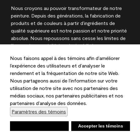
Nous croyons au pouvoir transformateur de notre
peinture. Depuis des générations, la fabrication de
produits et de couleurs à partir d’ingrédients de
qualité supérieure est notre passion et notre priorité
absolue. Nous repoussons sans cesse les limites de
l’innovation et privilégions la durabilité pour
l’obtention de résultats à long terme et la fiabilité de
Nous faisons appel à des témoins afin d’améliorer
l’expertise locale.
l’expérience des utilisateurs et d’analyser le
rendement et la fréquentation de notre site Web.
Nous partageons aussi de l’information sur votre
utilisation de notre site avec nos partenaires des
Les couleurs représentées à l’écran et sur les
médias sociaux, nos partenaires publicitaires et nos
documents imprimés peuvent différer des couleurs
partenaires d’analyse des données.
en contenant.
Paramètres des témoins
Benjamin Moore & Cie Limitée, 2026. 101 Paragon
Drive, Montvale, NJ 07645
Refuser
Accepter les témoins