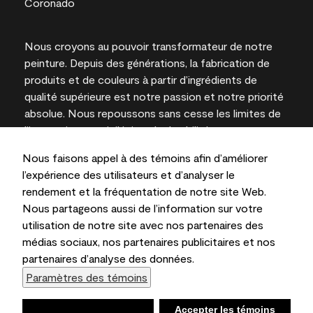
Nous croyons au pouvoir transformateur de notre
peinture. Depuis des générations, la fabrication de
produits et de couleurs à partir d’ingrédients de
qualité supérieure est notre passion et notre priorité
absolue. Nous repoussons sans cesse les limites de
l’innovation et privilégions la durabilité pour
l’obtention de résultats à long terme et la fiabilité de
Nous faisons appel à des témoins afin d’améliorer
l’expertise locale.
l’expérience des utilisateurs et d’analyser le
rendement et la fréquentation de notre site Web.
Nous partageons aussi de l’information sur votre
utilisation de notre site avec nos partenaires des
Les couleurs représentées à l’écran et sur les
médias sociaux, nos partenaires publicitaires et nos
documents imprimés peuvent différer des couleurs
partenaires d’analyse des données.
en contenant.
Paramètres des témoins
Benjamin Moore & Cie Limitée, 2026. 101 Paragon
Drive, Montvale, NJ 07645
Refuser
Accepter les témoins