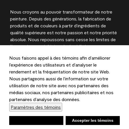
Nous croyons au pouvoir transformateur de notre
peinture. Depuis des générations, la fabrication de
produits et de couleurs à partir d’ingrédients de
qualité supérieure est notre passion et notre priorité
absolue. Nous repoussons sans cesse les limites de
l’innovation et privilégions la durabilité pour
l’obtention de résultats à long terme et la fiabilité de
Nous faisons appel à des témoins afin d’améliorer
l’expertise locale.
l’expérience des utilisateurs et d’analyser le
rendement et la fréquentation de notre site Web.
Nous partageons aussi de l’information sur votre
utilisation de notre site avec nos partenaires des
Les couleurs représentées à l’écran et sur les
médias sociaux, nos partenaires publicitaires et nos
documents imprimés peuvent différer des couleurs
partenaires d’analyse des données.
en contenant.
Paramètres des témoins
Benjamin Moore & Cie Limitée, 2026. 101 Paragon
Drive, Montvale, NJ 07645
Refuser
Accepter les témoins