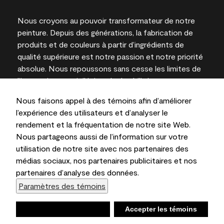
Nous croyons au pouvoir transformateur de notre
peinture. Depuis des générations, la fabrication de
produits et de couleurs à partir d’ingrédients de
qualité supérieure est notre passion et notre priorité
absolue. Nous repoussons sans cesse les limites de
l’innovation et privilégions la durabilité pour
l’obtention de résultats à long terme et la fiabilité de
Nous faisons appel à des témoins afin d’améliorer
l’expertise locale.
l’expérience des utilisateurs et d’analyser le
rendement et la fréquentation de notre site Web.
Nous partageons aussi de l’information sur votre
utilisation de notre site avec nos partenaires des
Les couleurs représentées à l’écran et sur les
médias sociaux, nos partenaires publicitaires et nos
documents imprimés peuvent différer des couleurs
partenaires d’analyse des données.
en contenant.
Paramètres des témoins
Benjamin Moore & Cie Limitée, 2026. 101 Paragon
Drive, Montvale, NJ 07645
Refuser
Accepter les témoins