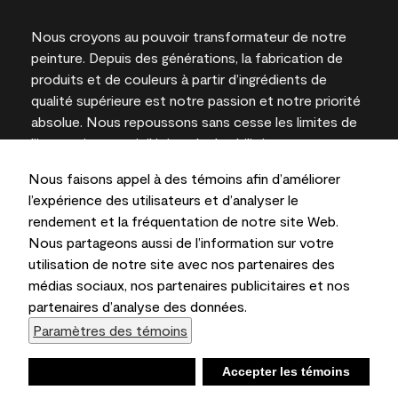
Nous croyons au pouvoir transformateur de notre
peinture. Depuis des générations, la fabrication de
produits et de couleurs à partir d’ingrédients de
qualité supérieure est notre passion et notre priorité
absolue. Nous repoussons sans cesse les limites de
l’innovation et privilégions la durabilité pour
l’obtention de résultats à long terme et la fiabilité de
Nous faisons appel à des témoins afin d’améliorer
l’expertise locale.
l’expérience des utilisateurs et d’analyser le
rendement et la fréquentation de notre site Web.
Nous partageons aussi de l’information sur votre
utilisation de notre site avec nos partenaires des
Les couleurs représentées à l’écran et sur les
médias sociaux, nos partenaires publicitaires et nos
documents imprimés peuvent différer des couleurs
partenaires d’analyse des données.
en contenant.
Paramètres des témoins
Benjamin Moore & Cie Limitée, 2026. 101 Paragon
Drive, Montvale, NJ 07645
Refuser
Accepter les témoins