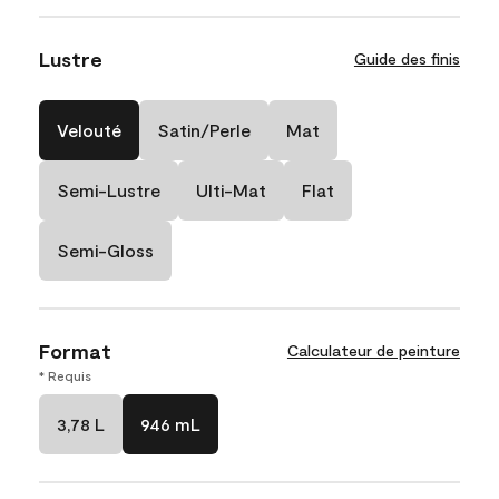
Lustre
Guide des finis
Velouté
Satin/Perle
Mat
Semi-Lustre
Ulti-Mat
Flat
Semi-Gloss
Format
Calculateur de peinture
* Requis
3,78 L
946 mL