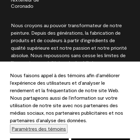
Nous croyons au pouvoir transformateur de notre
peinture. Depuis des générations, la fabrication de
produits et de couleurs à partir d’ingrédients de
qualité supérieure est notre passion et notre priorité
absolue. Nous repoussons sans cesse les limites de
l’innovation et privilégions la durabilité pour
l’obtention de résultats à long terme et la fiabilité de
Nous faisons appel à des témoins afin d’améliorer
l’expertise locale.
l’expérience des utilisateurs et d’analyser le
rendement et la fréquentation de notre site Web.
Nous partageons aussi de l’information sur votre
utilisation de notre site avec nos partenaires des
Les couleurs représentées à l’écran et sur les
médias sociaux, nos partenaires publicitaires et nos
documents imprimés peuvent différer des couleurs
partenaires d’analyse des données.
en contenant.
Paramètres des témoins
Benjamin Moore & Cie Limitée, 2026. 101 Paragon