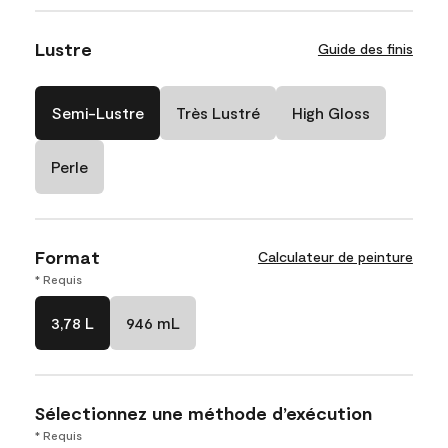
Lustre
Guide des finis
Semi-Lustre
Très Lustré
High Gloss
Perle
Format
Calculateur de peinture
* Requis
3,78 L
946 mL
Sélectionnez une méthode d’exécution
* Requis