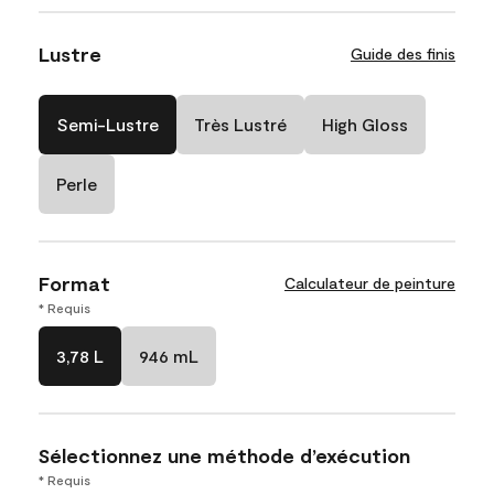
Lustre
Guide des finis
Semi-Lustre
Très Lustré
High Gloss
Perle
Format
Calculateur de peinture
* Requis
3,78 L
946 mL
Sélectionnez une méthode d’exécution
* Requis