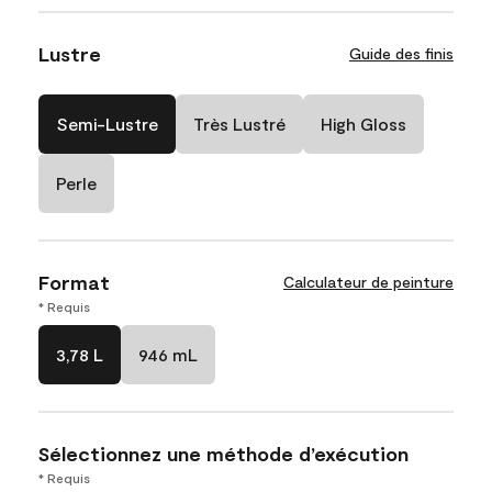
Lustre
Guide des finis
Semi-Lustre
Très Lustré
High Gloss
Perle
Format
Calculateur de peinture
* Requis
3,78 L
946 mL
Sélectionnez une méthode d’exécution
* Requis