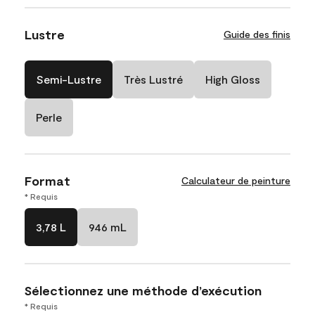
Lustre
Guide des finis
Semi-Lustre
Très Lustré
High Gloss
Perle
Format
Calculateur de peinture
* Requis
3,78 L
946 mL
Sélectionnez une méthode d’exécution
* Requis