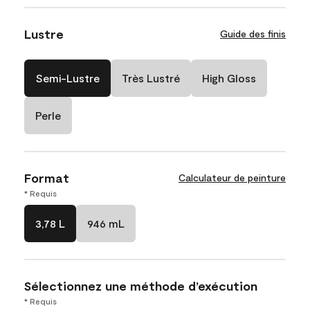
Lustre
Guide des finis
Semi-Lustre
Très Lustré
High Gloss
Perle
Format
Calculateur de peinture
* Requis
3,78 L
946 mL
Sélectionnez une méthode d’exécution
* Requis