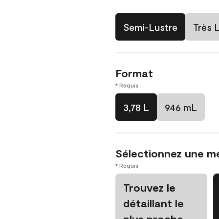
Semi-Lustre
Très 
Format
* Requis
3,78 L
946 mL
Sélectionnez une m
* Requis
Trouvez le
détaillant le
plus proche