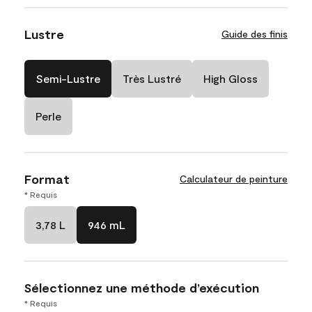
Lustre
Guide des finis
Semi-Lustre
Très Lustré
High Gloss
Perle
Format
Calculateur de peinture
* Requis
3,78 L
946 mL
Sélectionnez une méthode d’exécution
* Requis