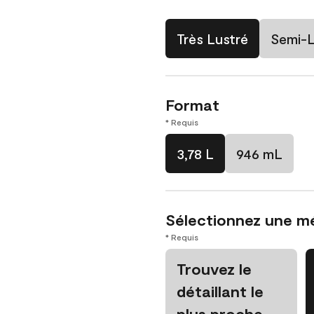
Très Lustré
Semi-L
Format
* Requis
3,78 L
946 mL
Sélectionnez une m
* Requis
Trouvez le
détaillant le
plus proche