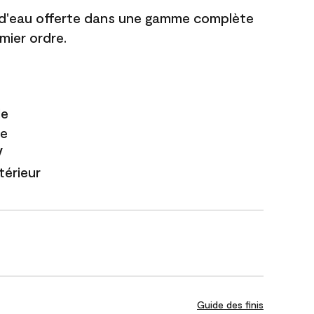
 d'eau offerte dans une gamme complète
mier ordre.
le
te
V
xtérieur
Guide des finis