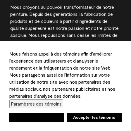
Nous croyons au pouvoir transformateur de notre
peinture. Depuis des générations, la fabrication de
produits et de couleurs à partir d’ingrédients de
qualité supérieure est notre passion et notre priorité
absolue. Nous repoussons sans cesse les limites de
l’innovation et privilégions la durabilité pour
l’obtention de résultats à long terme et la fiabilité de
Nous faisons appel à des témoins afin d’améliorer
l’expertise locale.
l’expérience des utilisateurs et d’analyser le
rendement et la fréquentation de notre site Web.
Nous partageons aussi de l’information sur votre
utilisation de notre site avec nos partenaires des
Les couleurs représentées à l’écran et sur les
médias sociaux, nos partenaires publicitaires et nos
documents imprimés peuvent différer des couleurs
partenaires d’analyse des données.
en contenant.
Paramètres des témoins
Benjamin Moore & Cie Limitée, 2026. 101 Paragon
Drive, Montvale, NJ 07645
Refuser
Accepter les témoins