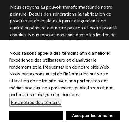
Nous croyons au pouvoir transformateur de notre
peinture. Depuis des générations, la fabrication de
produits et de couleurs à partir d’ingrédients de
qualité supérieure est notre passion et notre priorité
absolue. Nous repoussons sans cesse les limites de
l’innovation et privilégions la durabilité pour
l’obtention de résultats à long terme et la fiabilité de
Nous faisons appel à des témoins afin d’améliorer
l’expertise locale.
l’expérience des utilisateurs et d’analyser le
rendement et la fréquentation de notre site Web.
Nous partageons aussi de l’information sur votre
utilisation de notre site avec nos partenaires des
Les couleurs représentées à l’écran et sur les
médias sociaux, nos partenaires publicitaires et nos
documents imprimés peuvent différer des couleurs
partenaires d’analyse des données.
en contenant.
Paramètres des témoins
Benjamin Moore & Cie Limitée, 2026. 101 Paragon
Drive, Montvale, NJ 07645
Refuser
Accepter les témoins