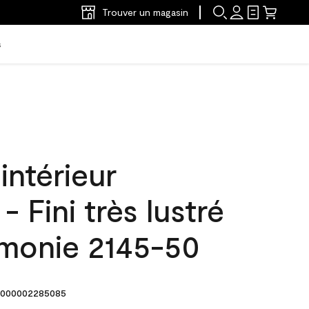
Trouver un magasin
s
intérieur
Fini très lustré
monie 2145-50
000002285085