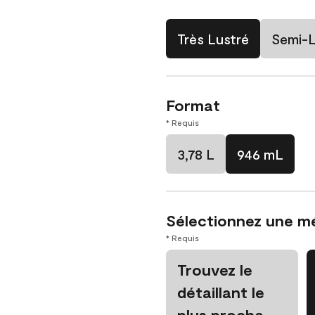
Très Lustré
Semi-L
Format
* Requis
3,78 L
946 mL
Sélectionnez une m
* Requis
Trouvez le
détaillant le
plus proche