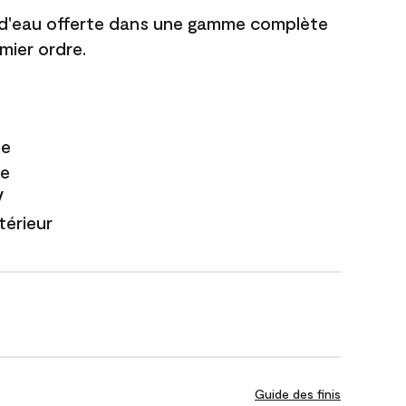
 d'eau offerte dans une gamme complète
mier ordre.
le
te
V
xtérieur
Guide des finis