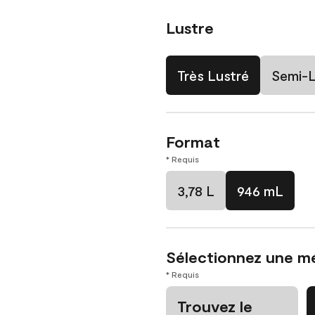
Lustre
Très Lustré
Semi-L
Format
* Requis
3,78 L
946 mL
Sélectionnez une m
* Requis
Trouvez le