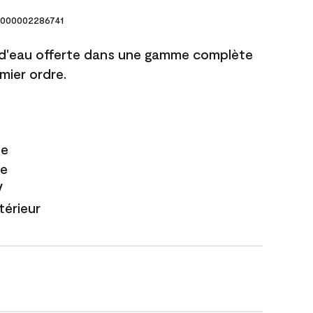
000002286741
 d'eau offerte dans une gamme complète
mier ordre.
le
te
V
xtérieur