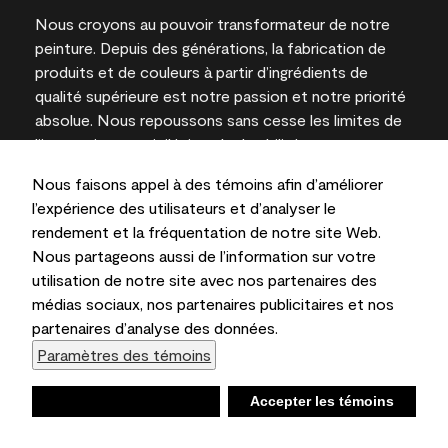
Nous croyons au pouvoir transformateur de notre
peinture. Depuis des générations, la fabrication de
produits et de couleurs à partir d’ingrédients de
qualité supérieure est notre passion et notre priorité
absolue. Nous repoussons sans cesse les limites de
l’innovation et privilégions la durabilité pour
l’obtention de résultats à long terme et la fiabilité de
Nous faisons appel à des témoins afin d’améliorer
l’expertise locale.
l’expérience des utilisateurs et d’analyser le
rendement et la fréquentation de notre site Web.
Nous partageons aussi de l’information sur votre
utilisation de notre site avec nos partenaires des
Les couleurs représentées à l’écran et sur les
médias sociaux, nos partenaires publicitaires et nos
documents imprimés peuvent différer des couleurs
partenaires d’analyse des données.
en contenant.
Paramètres des témoins
Benjamin Moore & Cie Limitée, 2026. 101 Paragon
Drive, Montvale, NJ 07645
Refuser
Accepter les témoins