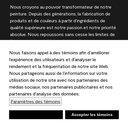
Nous croyons au pouvoir transformateur de notre
peinture. Depuis des générations, la fabrication de
produits et de couleurs à partir d’ingrédients de
qualité supérieure est notre passion et notre priorité
absolue. Nous repoussons sans cesse les limites de
l’innovation et privilégions la durabilité pour
l’obtention de résultats à long terme et la fiabilité de
Nous faisons appel à des témoins afin d’améliorer
l’expertise locale.
l’expérience des utilisateurs et d’analyser le
rendement et la fréquentation de notre site Web.
Nous partageons aussi de l’information sur votre
utilisation de notre site avec nos partenaires des
Les couleurs représentées à l’écran et sur les
médias sociaux, nos partenaires publicitaires et nos
documents imprimés peuvent différer des couleurs
partenaires d’analyse des données.
en contenant.
Paramètres des témoins
Benjamin Moore & Cie Limitée, 2026. 101 Paragon
Drive, Montvale, NJ 07645
Refuser
Accepter les témoins