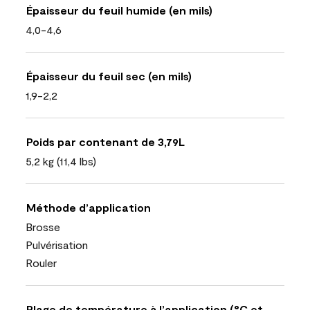
Épaisseur du feuil humide (en mils)
4,0-4,6
Épaisseur du feuil sec (en mils)
1,9-2,2
Poids par contenant de 3,79L
5,2 kg (11,4 lbs)
Méthode d’application
Brosse
Pulvérisation
Rouler
Plage de température à l’application (°C et