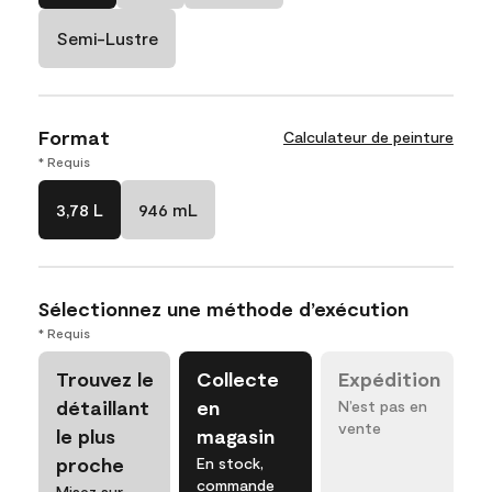
Semi-Lustre
Format
Calculateur de peinture
* Requis
3,78 L
946 mL
Sélectionnez une méthode d’exécution
* Requis
Trouvez le
Collecte
Expédition
détaillant
en
N’est pas en
vente
le plus
magasin
proche
En stock,
commande
Misez sur