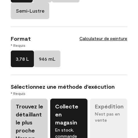
Semi-Lustre
Format
Calculateur de peinture
* Requis
3,78 L
946 mL
Sélectionnez une méthode d’exécution
* Requis
Trouvez le
Collecte
Expédition
détaillant
en
N’est pas en
vente
le plus
magasin
proche
En stock,
commande
Misez sur