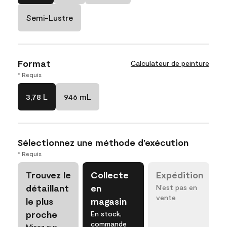
Semi-Lustre
Format
Calculateur de peinture
* Requis
3,78 L
946 mL
Sélectionnez une méthode d’exécution
* Requis
Trouvez le
Collecte
Expédition
détaillant
en
N’est pas en
vente
le plus
magasin
proche
En stock,
commande
Misez sur