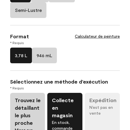
Semi-Lustre
Format
Calculateur de peinture
* Requis
3,78 L
946 mL
Sélectionnez une méthode d’exécution
* Requis
Trouvez le
Collecte
Expédition
détaillant
en
N’est pas en
vente
le plus
magasin
proche
En stock,
commande
Misez sur