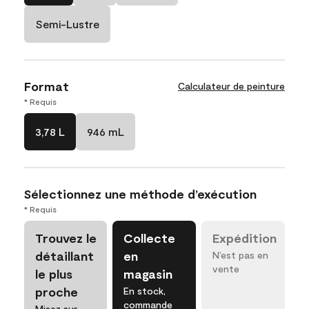
Semi-Lustre
Format
Calculateur de peinture
* Requis
3,78 L
946 mL
Sélectionnez une méthode d’exécution
* Requis
Trouvez le
Collecte
Expédition
détaillant
en
N’est pas en
vente
le plus
magasin
proche
En stock,
commande
Misez sur