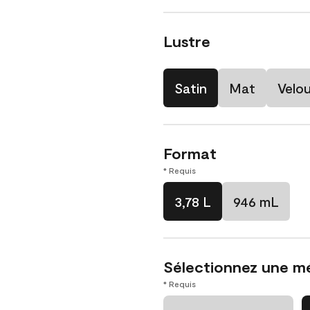
Lustre
Satin
Mat
Velo
Format
* Requis
3,78 L
946 mL
Sélectionnez une m
* Requis