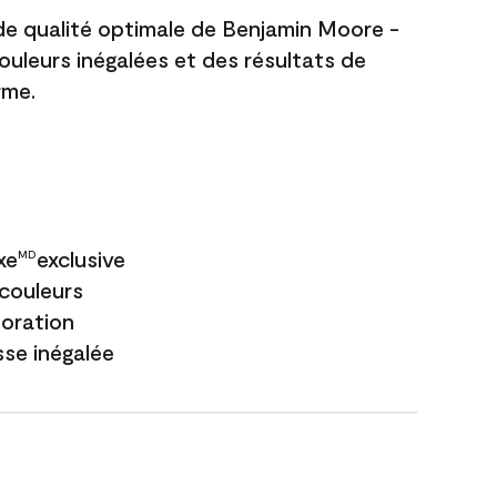
 de qualité optimale de Benjamin Moore -
couleurs inégalées et des résultats de
rme.
xe
exclusive
MD
couleurs
loration
sse inégalée