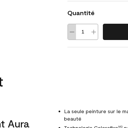
Quantité
t
La seule peinture sur le 
beauté
t Aura
Technologie Colorafixe
po
MD