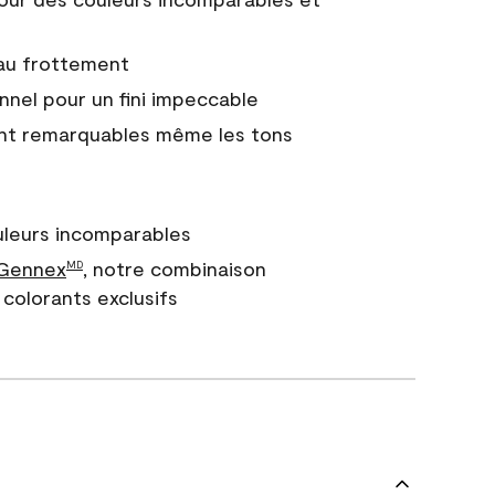
 au frottement
nnel pour un fini impeccable
nt remarquables même les tons
uleurs incomparables
 Gennex
, notre combinaison
MD
colorants exclusifs