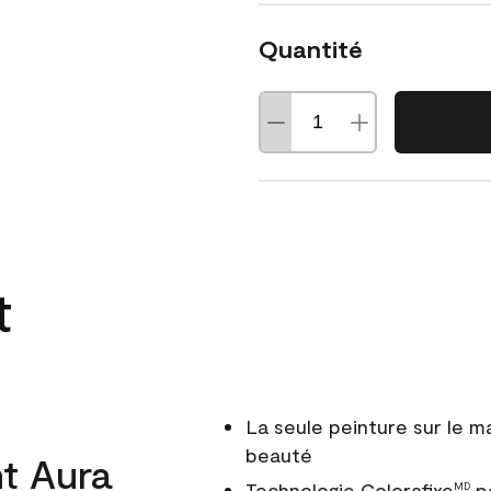
Quantité
t
La seule peinture sur le 
beauté
t Aura
Technologie Colorafixe
po
MD