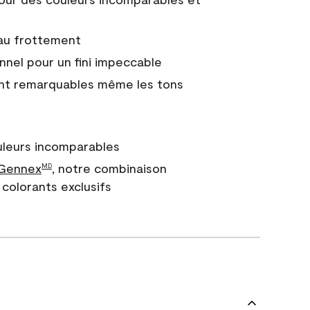
 au frottement
nnel pour un fini impeccable
nt remarquables même les tons
uleurs incomparables
 Gennex
, notre combinaison
MD
colorants exclusifs