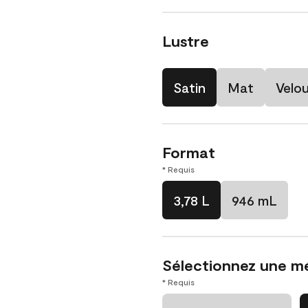
Lustre
Satin
Mat
Velo
Format
* Requis
3,78 L
946 mL
Sélectionnez une m
* Requis