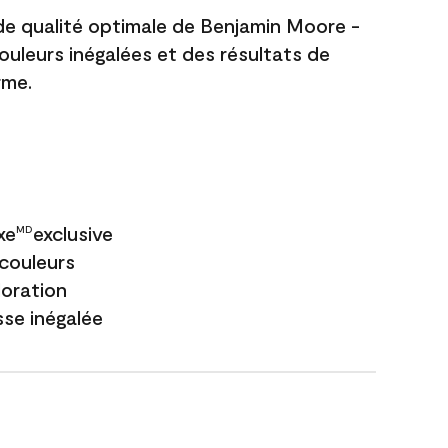
 de qualité optimale de Benjamin Moore -
couleurs inégalées et des résultats de
rme.
xe
exclusive
MD
couleurs
loration
sse inégalée