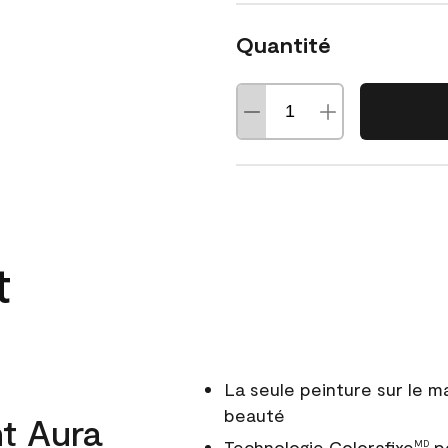
Quantité
t
La seule peinture sur le 
beauté
t Aura
Technologie Colorafixe
po
MD