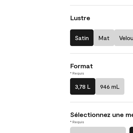
Lustre
Satin
Mat
Velo
Format
* Requis
3,78 L
946 mL
Sélectionnez une m
* Requis