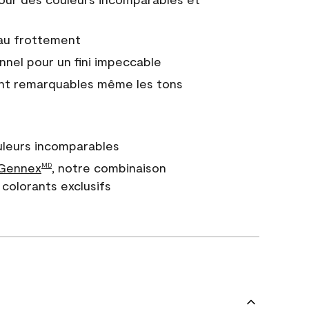
 au frottement
nnel pour un fini impeccable
nt remarquables même les tons
uleurs incomparables
 Gennex
, notre combinaison
MD
colorants exclusifs