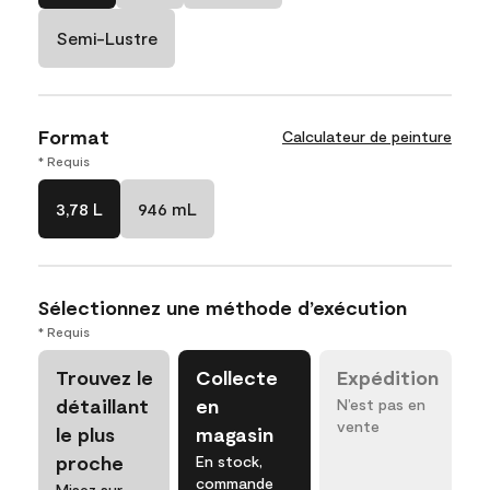
Semi-Lustre
Format
Calculateur de peinture
* Requis
3,78 L
946 mL
Sélectionnez une méthode d’exécution
* Requis
Trouvez le
Collecte
Expédition
détaillant
en
N’est pas en
vente
le plus
magasin
proche
En stock,
commande
Misez sur