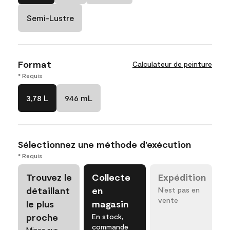
Semi-Lustre
Format
Calculateur de peinture
* Requis
3,78 L
946 mL
Sélectionnez une méthode d’exécution
* Requis
Trouvez le
Collecte
Expédition
détaillant
en
N’est pas en
vente
le plus
magasin
proche
En stock,
commande
Misez sur