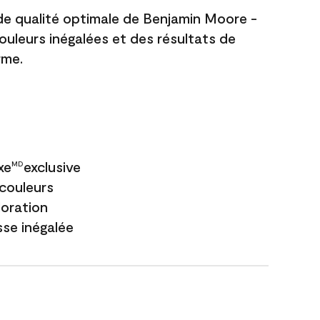
 de qualité optimale de Benjamin Moore -
couleurs inégalées et des résultats de
rme.
xe
exclusive
MD
couleurs
loration
sse inégalée