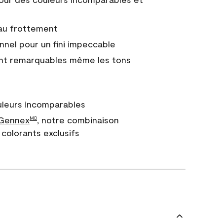
 au frottement
nnel pour un fini impeccable
nt remarquables même les tons
uleurs incomparables
 Gennex
, notre combinaison
MD
colorants exclusifs