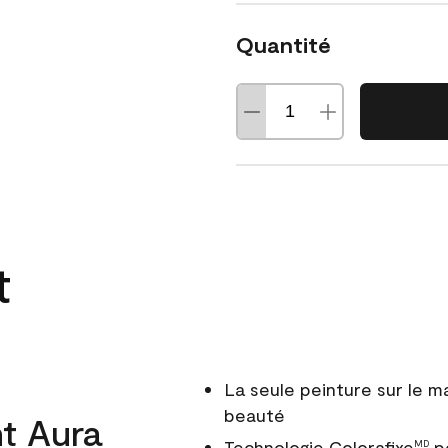
Quantité
t
La seule peinture sur le 
beauté
t Aura
Technologie Colorafixe
po
MD