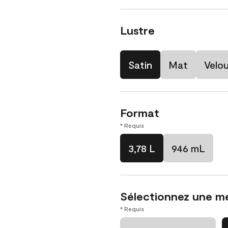
Lustre
Satin
Mat
Velo
Format
* Requis
3,78 L
946 mL
Sélectionnez une m
* Requis